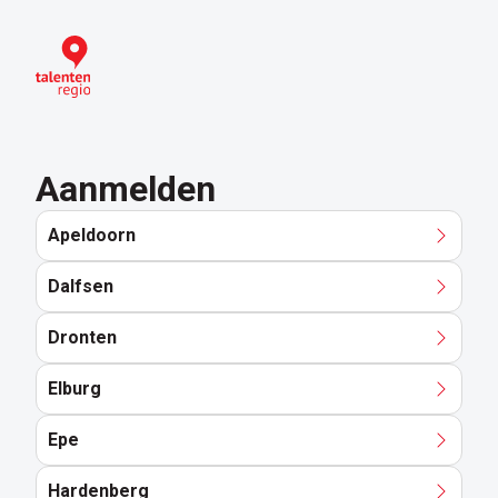
Ga
naar
hoofdinhoud
Aanmelden
Apeldoorn
Dalfsen
Dronten
Elburg
Epe
Hardenberg